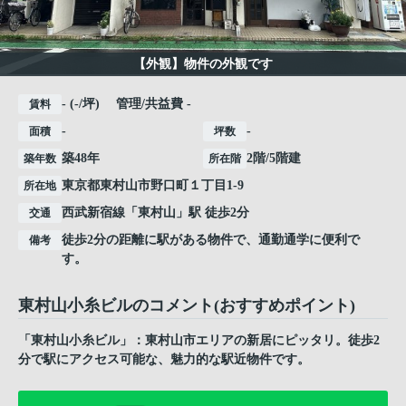
【外観】物件の外観です
- (-/坪) 管理/共益費 -
賃料
-
-
面積
坪数
築48年
2階/5階建
築年数
所在階
東京都
東村山市
野口町
１丁目1-9
所在地
西武新宿線
「
東村山
」駅 徒歩2分
交通
徒歩2分の距離に駅がある物件で、通勤通学に便利で
備考
す。
東村山小糸ビルのコメント(おすすめポイント)
「東村山小糸ビル」：東村山市エリアの新居にピッタリ。徒歩2
分で駅にアクセス可能な、魅力的な駅近物件です。