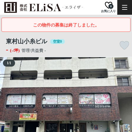
0
お気に入り
この物件の募集は終了しました。
東村山小糸ビル
空室0
-
(-/坪)
管理/共益費 -
1
/
1