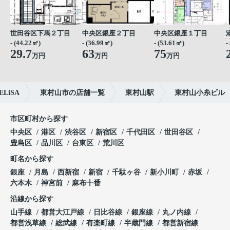
世田谷区下馬２丁目
中央区銀座２丁目
中央区銀座１丁目
- (44.22㎡)
- (36.99㎡)
- (53.61㎡)
-
29.7
63
75
万円
万円
万円
iSA
東村山市の店舗一覧
東村山駅
東村山小糸ビル
市区町村から探す
中央区
港区
渋谷区
新宿区
千代田区
世田谷区
豊島区
品川区
台東区
荒川区
町名から探す
銀座
月島
西新宿
新宿
千駄ヶ谷
新小川町
赤坂
六本木
神宮前
麻布十番
沿線から探す
山手線
都営大江戸線
日比谷線
銀座線
丸ノ内線
都営浅草線
総武線
有楽町線
半蔵門線
都営新宿線