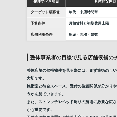
整理すべき項目
具体的な内容
ターゲット顧客像
年代・来店時間帯
予算条件
月額賃料と初期費用上限
店舗利用条件
用途・面積・階数
整体事業者の目線で見る店舗候補の
整体店舗の候補物件を見る際には、まず施術のしや
大切です。
施術室と待合スペース、受付の位置関係が分かりや
うかを見ていきます。
また、ストレッチやベッド周りの施術に必要な広さ
かも重要です。