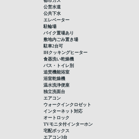
都市ガス
公営水道
公共下水
エレベーター
駐輪場
バイク置場あり
敷地内ごみ置き場
駐車2台可
IHクッキングヒーター
食器洗い乾燥機
バス・トイレ別
追焚機能浴室
浴室乾燥機
温水洗浄便座
独立洗面台
エアコン
ウォークインクロゼット
インターネット対応
オートロック
TVモニタ付インターホン
宅配ボックス
エアコン3台