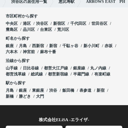
渋谷区の居住用一覧
恵比寿駅
ARROWS EAST PH
市区町村から探す
中央区
港区
渋谷区
新宿区
千代田区
世田谷区
豊島区
品川区
台東区
荒川区
町名から探す
銀座
月島
西新宿
新宿
千駄ヶ谷
新小川町
赤坂
六本木
神宮前
麻布十番
沿線から探す
山手線
日比谷線
都営大江戸線
銀座線
丸ノ内線
都営浅草線
総武線
都営新宿線
半蔵門線
有楽町線
駅から探す
月島
銀座
東銀座
渋谷
飯田橋
表参道
新宿
新橋
勝どき
大門
株式会社ELiSA -エライザ-