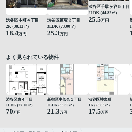
渋谷区千駄ヶ谷５丁目
2LDK (44.82㎡)
25.5
渋谷区本町４丁目
渋谷区笹塚２丁目
万円
2K (38.12㎡)
3LDK (73.00㎡)
1
18.4
25.3
万円
万円
よく見られている物件
渋谷区東４丁目
新宿区中落合１丁目
渋谷区神泉町
1LDK (77.10㎡)
1LDK (33.60㎡)
1K (25.83㎡)
1
70
21.3
17.5
万円
万円
万円