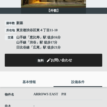
【外観】
新築
築年数
東京都渋谷区東４丁目11-10
所在地
山手線
「
恵比寿
」駅 徒歩16分
交通
山手線
「
渋谷
」駅 徒歩17分
日比谷線
「
広尾
」駅 徒歩21分
お問い合わせ
無料
基本情報
設備条件
ARROWS EAST PH
物件名
-
向き