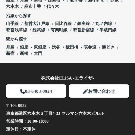
銀座
月島
新宿
西新宿
千駄ヶ谷
新小川町
赤坂
六本木
麻布十番
代々木
沿線から探す
山手線
都営大江戸線
日比谷線
銀座線
丸ノ内線
都営浅草線
総武線
有楽町線
都営新宿線
半蔵門線
駅から探す
月島
銀座
東銀座
渋谷
飯田橋
表参道
勝どき
新宿
新橋
大門
株式会社ELiSA -エライザ-
03-6403-0924
お問い合わせ
〒106-0032
東京都港区六本木３丁目4-33 マルマン六本木ビル3F
営業時間：
10:00-18:00
定休日：
不定休