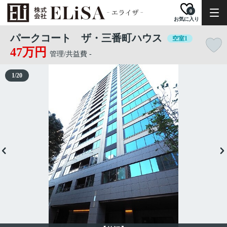
0
お気に入り
パークコート ザ・三番町ハウス
空室1
47万円
管理/共益費 -
1
/
20