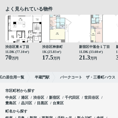
よく見られている物件
渋谷区東４丁目
渋谷区神泉町
新宿区中落合１丁目
1LDK (77.10㎡)
1K (25.83㎡)
1LDK (33.60㎡)
1
70
17.5
21.3
万円
万円
万円
区の居住用一覧
半蔵門駅
パークコート ザ・三番町ハウス
市区町村から探す
中央区
港区
渋谷区
新宿区
千代田区
世田谷区
豊島区
品川区
目黒区
台東区
町名から探す