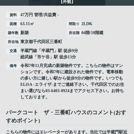
【外観】
47万円 管理/共益費 -
賃料
63.11㎡
2LDK
面積
間取り
新築
04階/18階建
築年数
所在階
東京都
千代田区
三番町
所在地
半蔵門線
「
半蔵門
」駅 徒歩9分
交通
総武線
「
市ケ谷
」駅 徒歩13分
令和7年11月完成の新築物件です。こちらの物件はマン
備考
ションです。令和7年に建設された物件です。電車移動
の多い方に嬉しい駅から徒歩9分の物件です。いつでも
ELiSA -エライザ-までご連絡下さい。千代田区でのお住
まい選びなら03-6403-0924までアクセス下さい。お待ち
しております。
パークコート ザ・三番町ハウスのコメント(おす
すめポイント)
こちらの物件にはエレベーターがあります。当社では半蔵門駅近